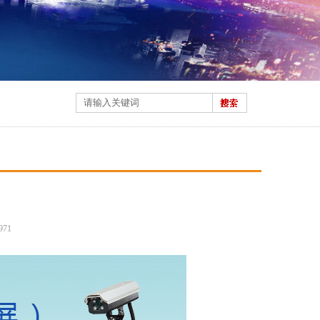
）
971