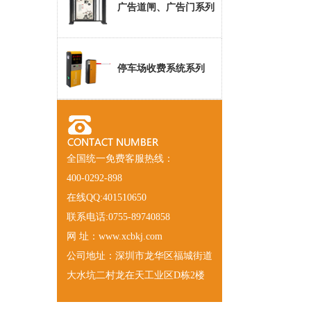
广告道闸、广告门系列
停车场收费系统系列
全国统一免费客服热线：
400-0292-898
在线QQ:401510650
联系电话:0755-89740858
网 址：www.xcbkj.com
公司地址：深圳市龙华区福城街道
大水坑二村龙在天工业区D栋2楼