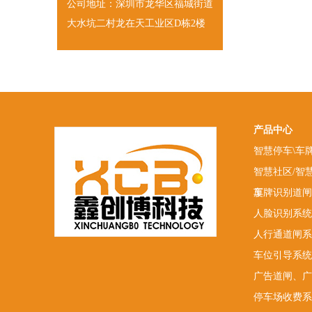
公司地址：深圳市龙华区福城街道
大水坑二村龙在天工业区D栋2楼
产品中心
智慧停车\车
智慧社区/智
厦
车牌识别道闸
人脸识别系统
人行通道闸系
车位引导系统
广告道闸、广
停车场收费系